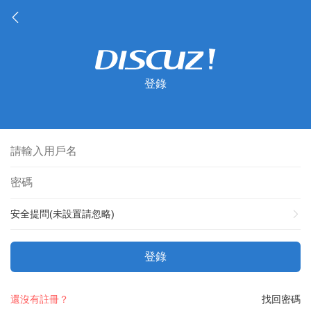
登錄
安全提問(未設置請忽略)
登錄
還沒有註冊？
找回密碼