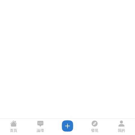
首頁
論壇
發現
我的