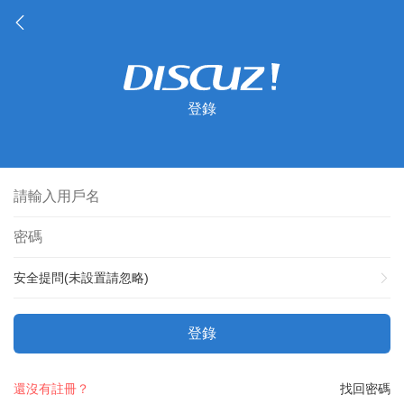
登錄
安全提問(未設置請忽略)
登錄
還沒有註冊？
找回密碼