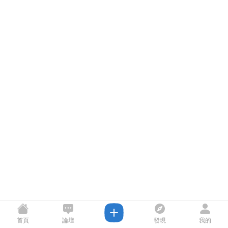
首頁
論壇
發現
我的