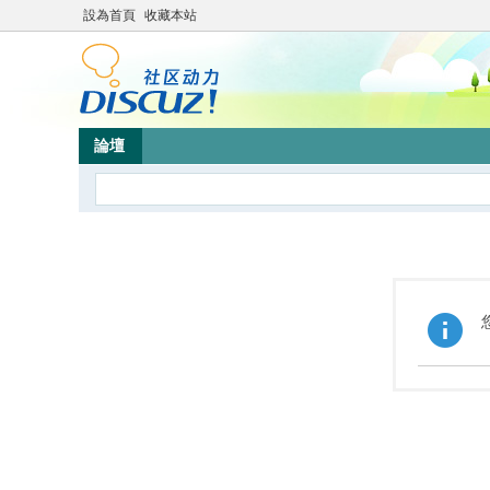
設為首頁
收藏本站
論壇