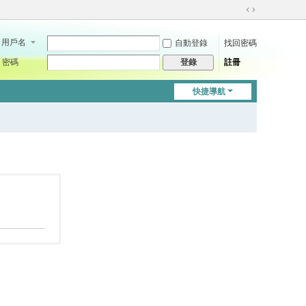
切
換
用戶名
自動登錄
找回密碼
到
寬
密碼
註冊
登錄
版
快捷導航