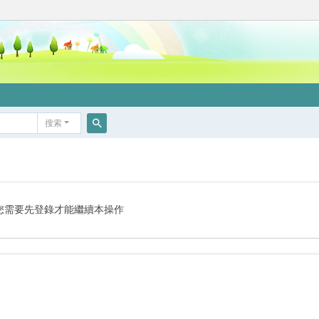
搜索
搜
索
您需要先登錄才能繼續本操作