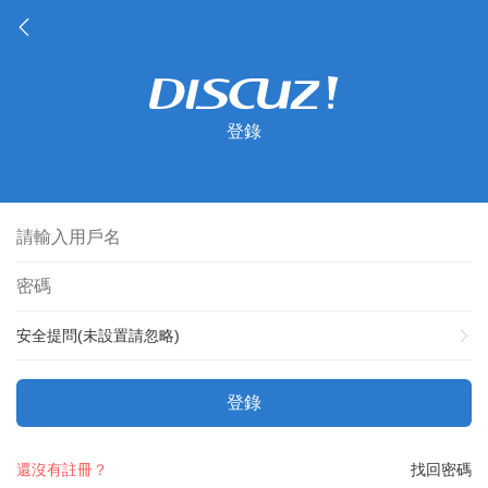
登錄
安全提問(未設置請忽略)
登錄
還沒有註冊？
找回密碼