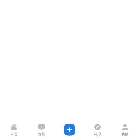
首頁
論壇
發現
我的