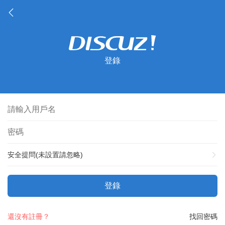
登錄
安全提問(未設置請忽略)
登錄
還沒有註冊？
找回密碼