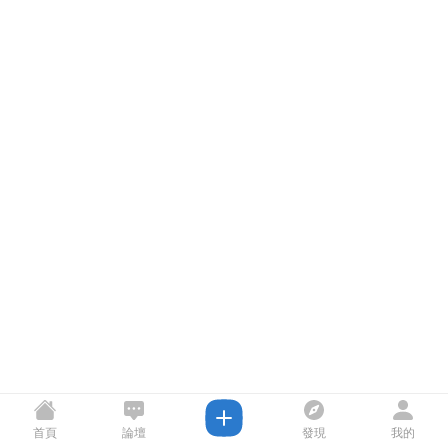
首頁
論壇
發現
我的