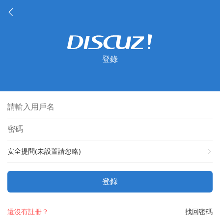
登錄
安全提問(未設置請忽略)
登錄
還沒有註冊？
找回密碼