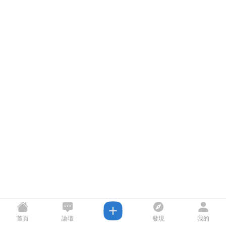
首頁
論壇
發現
我的