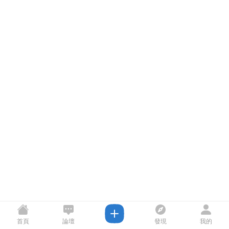
首頁
論壇
發現
我的