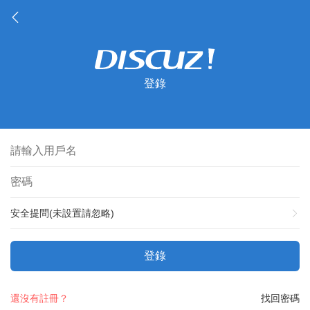
登錄
安全提問(未設置請忽略)
登錄
還沒有註冊？
找回密碼