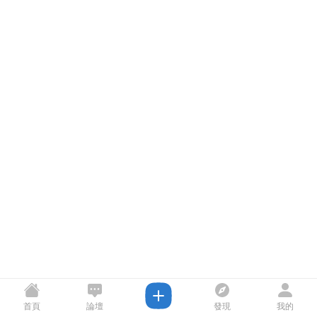
首頁
論壇
發現
我的