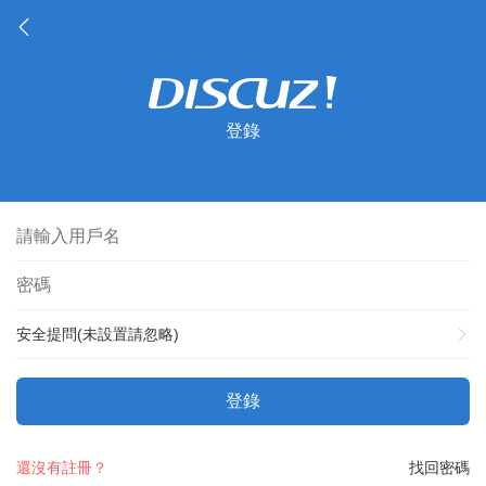
登錄
安全提問(未設置請忽略)
登錄
還沒有註冊？
找回密碼