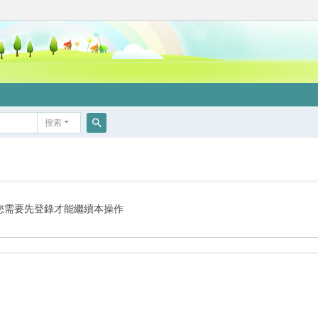
搜索
搜
索
您需要先登錄才能繼續本操作