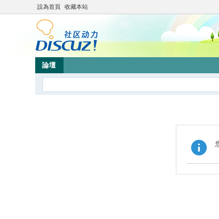
設為首頁
收藏本站
論壇