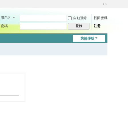
切
換
用戶名
自動登錄
找回密碼
到
寬
密碼
註冊
登錄
版
快捷導航