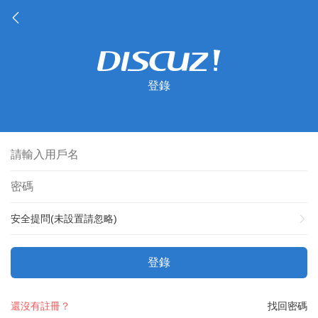
登錄
安全提問(未設置請忽略)
登錄
還沒有註冊？
找回密碼