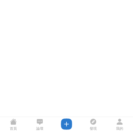
首頁
論壇
發現
我的