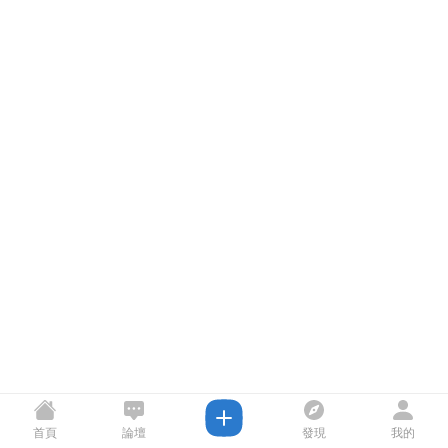
首頁
論壇
發現
我的