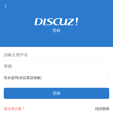
登錄
安全提問(未設置請忽略)
登錄
還沒有註冊？
找回密碼