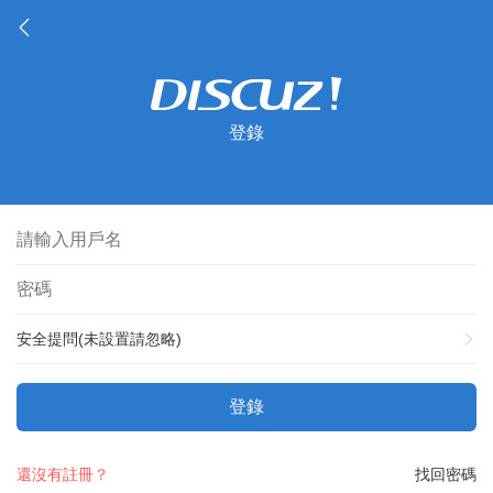
登錄
安全提問(未設置請忽略)
登錄
還沒有註冊？
找回密碼