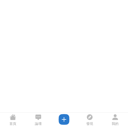
首頁
論壇
發現
我的