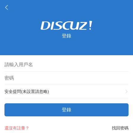
登錄
安全提問(未設置請忽略)
登錄
還沒有註冊？
找回密碼