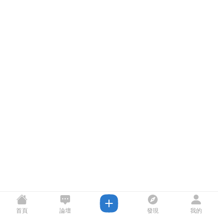
首頁
論壇
發現
我的