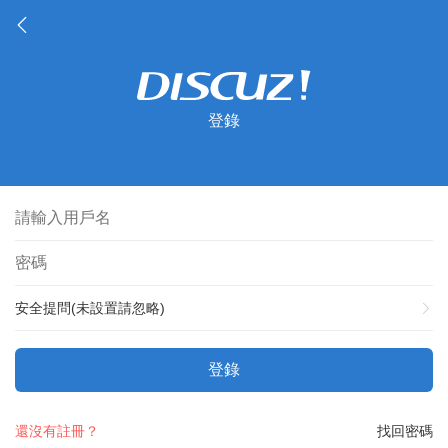
登錄
安全提問(未設置請忽略)
登錄
還沒有註冊？
找回密碼