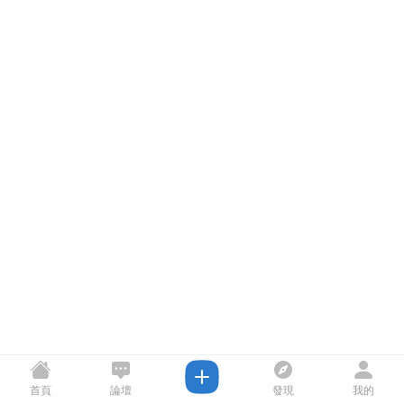
首頁
論壇
發現
我的