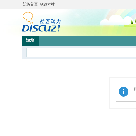
設為首頁
收藏本站
論壇