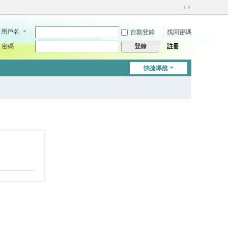
切
換
用戶名
自動登錄
找回密碼
到
寬
密碼
註冊
登錄
版
快捷導航