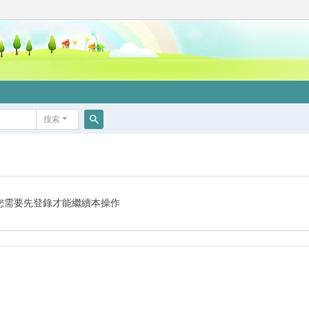
搜索
搜
索
您需要先登錄才能繼續本操作