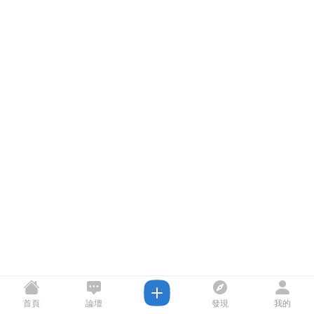
首頁
論壇
發現
我的