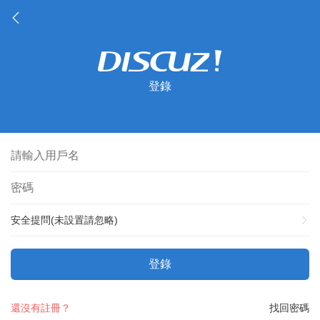
登錄
安全提問(未設置請忽略)
登錄
還沒有註冊？
找回密碼