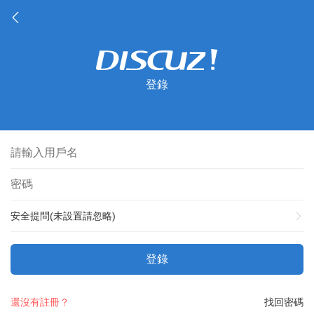
登錄
安全提問(未設置請忽略)
登錄
還沒有註冊？
找回密碼