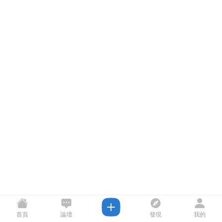
首頁
論壇
發現
我的