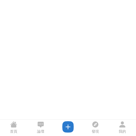
首頁
論壇
發現
我的