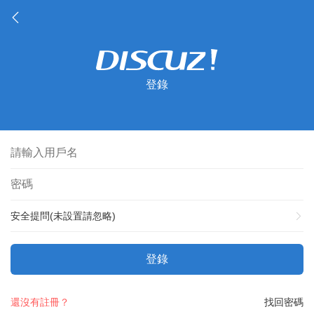
登錄
安全提問(未設置請忽略)
登錄
還沒有註冊？
找回密碼