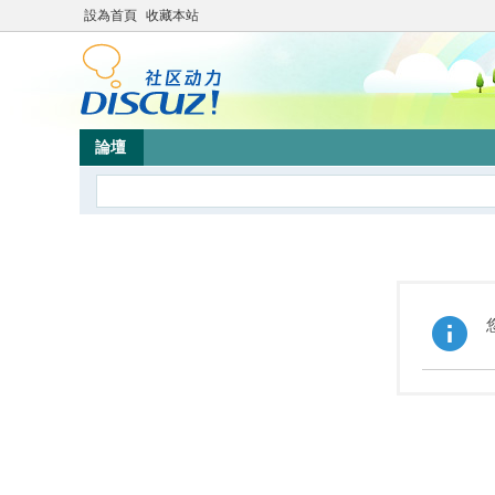
設為首頁
收藏本站
論壇