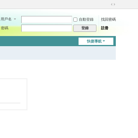
切
換
用戶名
自動登錄
找回密碼
到
寬
密碼
註冊
登錄
版
快捷導航