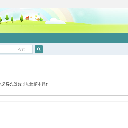
搜索
搜
索
您需要先登錄才能繼續本操作