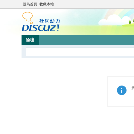
設為首頁
收藏本站
論壇