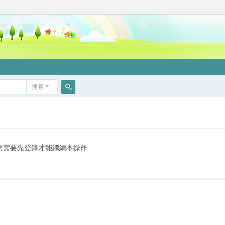
搜索
搜
索
您需要先登錄才能繼續本操作