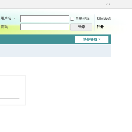
切
換
用戶名
自動登錄
找回密碼
到
寬
密碼
註冊
登錄
版
快捷導航