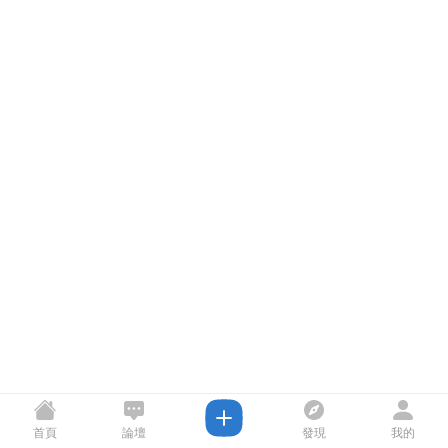
首頁
論壇
發現
我的