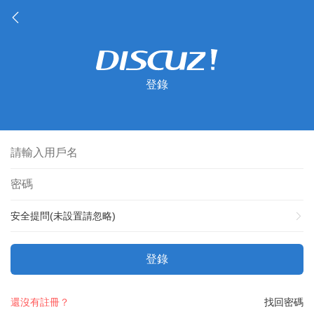
登錄
安全提問(未設置請忽略)
登錄
還沒有註冊？
找回密碼