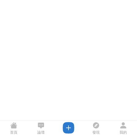
首頁
論壇
發現
我的