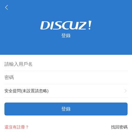
登錄
安全提問(未設置請忽略)
登錄
還沒有註冊？
找回密碼