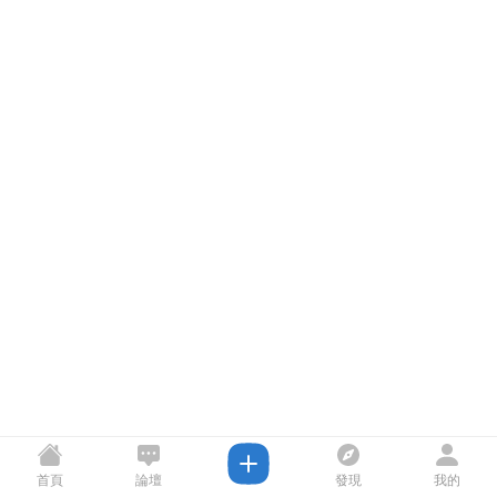
首頁
論壇
發現
我的