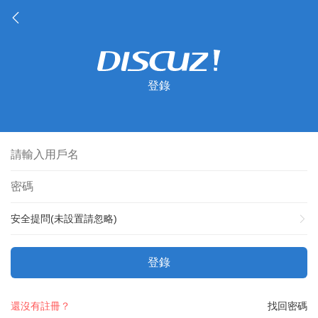
登錄
安全提問(未設置請忽略)
登錄
還沒有註冊？
找回密碼