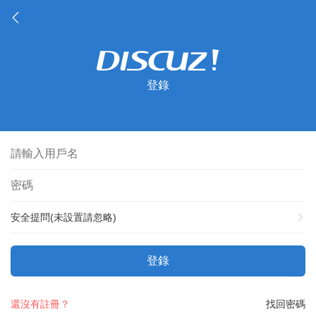
登錄
安全提問(未設置請忽略)
登錄
還沒有註冊？
找回密碼