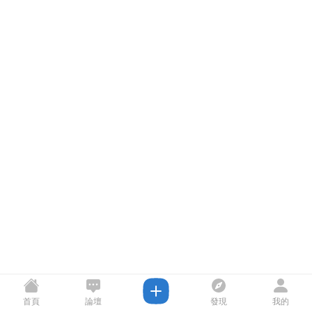
首頁
論壇
發現
我的