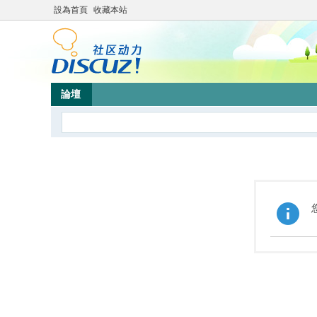
設為首頁
收藏本站
論壇