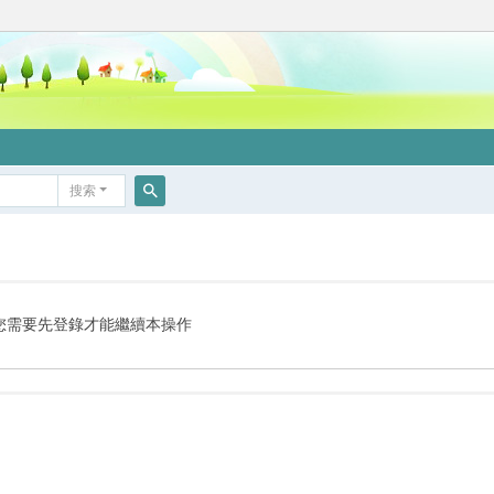
搜索
搜
索
您需要先登錄才能繼續本操作