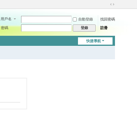
切
換
用戶名
自動登錄
找回密碼
到
寬
密碼
註冊
登錄
版
快捷導航