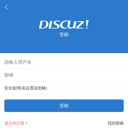
登錄
安全提問(未設置請忽略)
登錄
還沒有註冊？
找回密碼