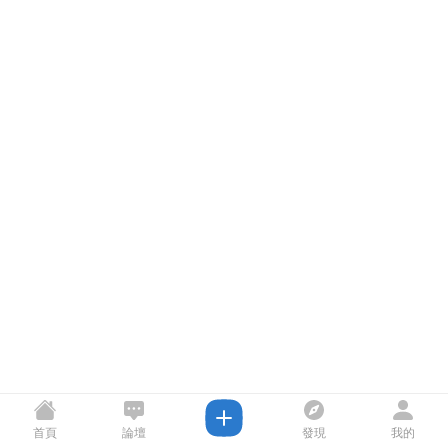
首頁
論壇
發現
我的