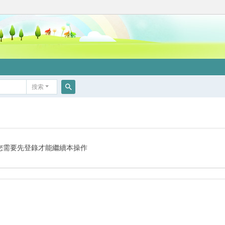
搜索
搜
索
您需要先登錄才能繼續本操作