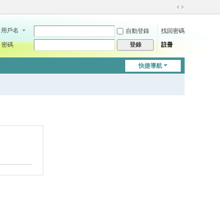
切
換
用戶名
自動登錄
找回密碼
到
寬
密碼
註冊
登錄
版
快捷導航