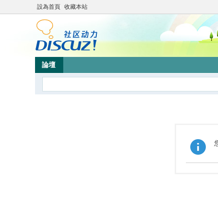
設為首頁
收藏本站
論壇