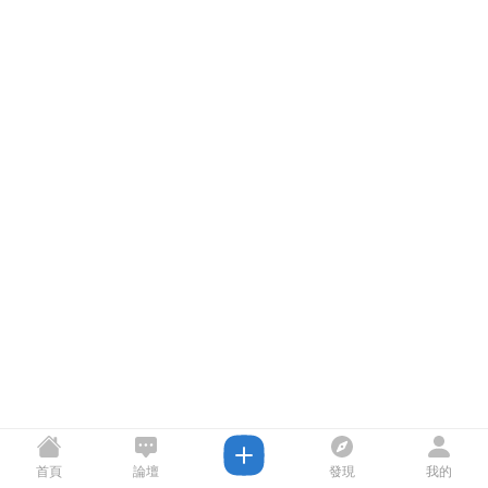
首頁
論壇
發現
我的