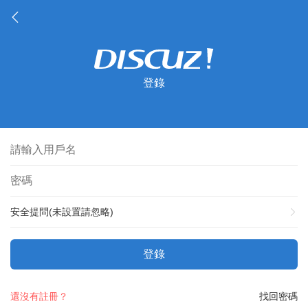
登錄
安全提問(未設置請忽略)
登錄
還沒有註冊？
找回密碼