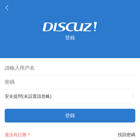
登錄
安全提問(未設置請忽略)
登錄
還沒有註冊？
找回密碼