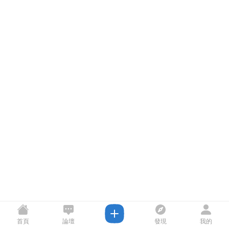
首頁
論壇
發現
我的