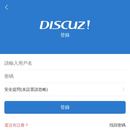
登錄
安全提問(未設置請忽略)
登錄
還沒有註冊？
找回密碼