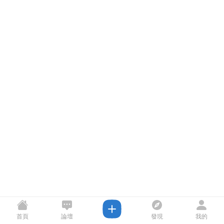
首頁
論壇
發現
我的