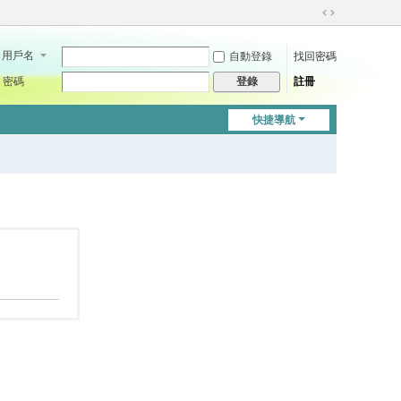
切
換
用戶名
自動登錄
找回密碼
到
寬
密碼
註冊
登錄
版
快捷導航