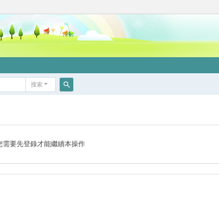
搜索
搜
索
您需要先登錄才能繼續本操作