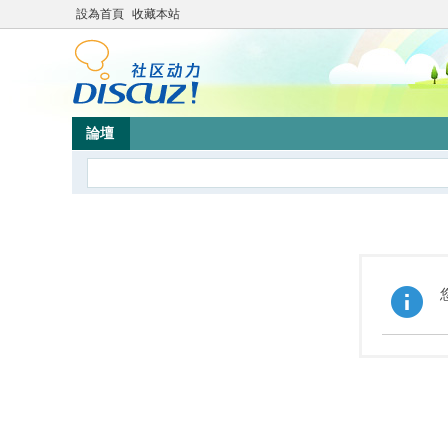
設為首頁
收藏本站
論壇