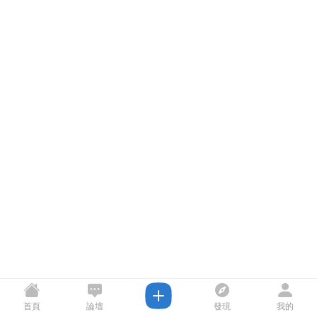
首頁
論壇
發現
我的