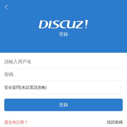
登錄
安全提問(未設置請忽略)
登錄
還沒有註冊？
找回密碼