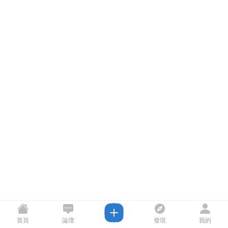
首頁
論壇
發現
我的