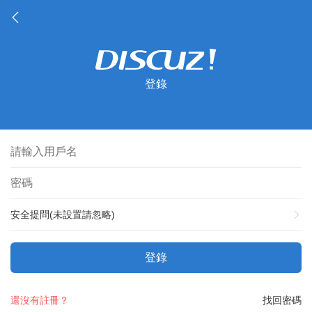
登錄
安全提問(未設置請忽略)
登錄
還沒有註冊？
找回密碼