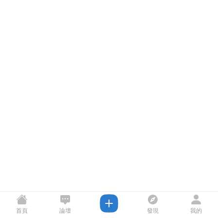
首頁
論壇
發現
我的