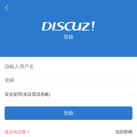
登錄
安全提問(未設置請忽略)
登錄
還沒有註冊？
找回密碼