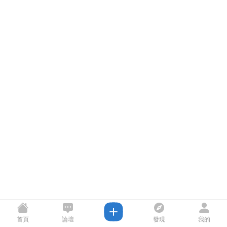
首頁
論壇
發現
我的