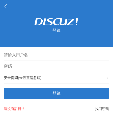
登錄
安全提問(未設置請忽略)
登錄
還沒有註冊？
找回密碼