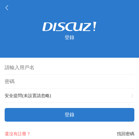
登錄
安全提問(未設置請忽略)
登錄
還沒有註冊？
找回密碼