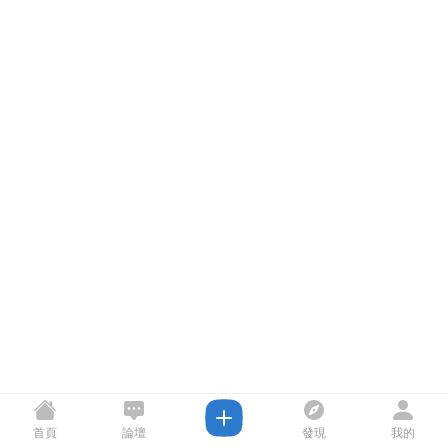
首頁
論壇
發現
我的