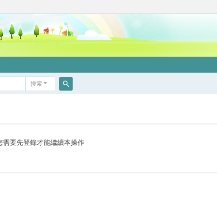
搜索
搜
索
您需要先登錄才能繼續本操作