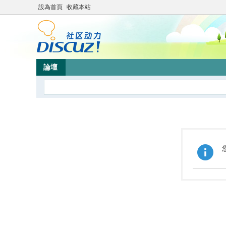
設為首頁
收藏本站
論壇