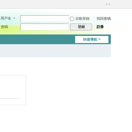
切
換
用戶名
自動登錄
找回密碼
到
寬
密碼
註冊
登錄
版
快捷導航