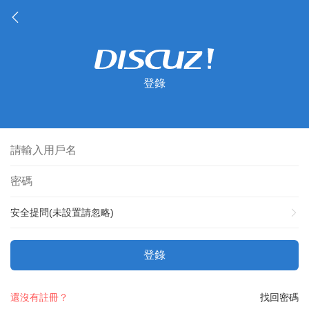
登錄
安全提問(未設置請忽略)
登錄
還沒有註冊？
找回密碼