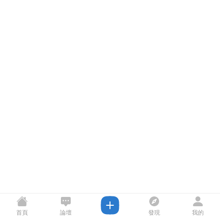
首頁
論壇
發現
我的