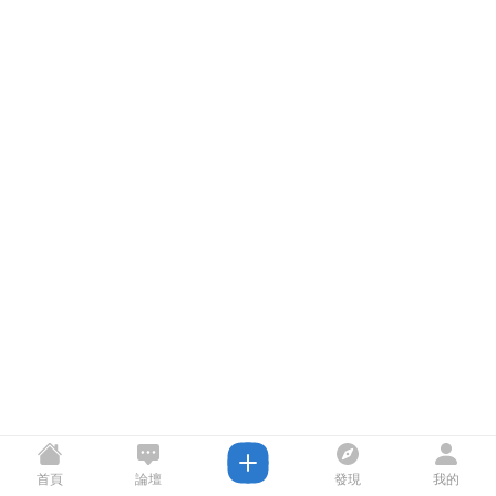
首頁
論壇
發現
我的