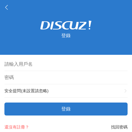
登錄
安全提問(未設置請忽略)
登錄
還沒有註冊？
找回密碼