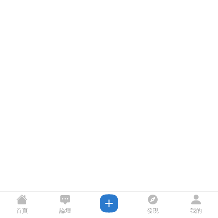
首頁
論壇
發現
我的