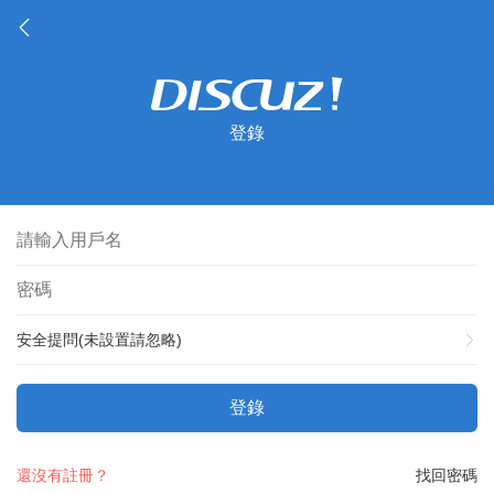
登錄
安全提問(未設置請忽略)
登錄
還沒有註冊？
找回密碼