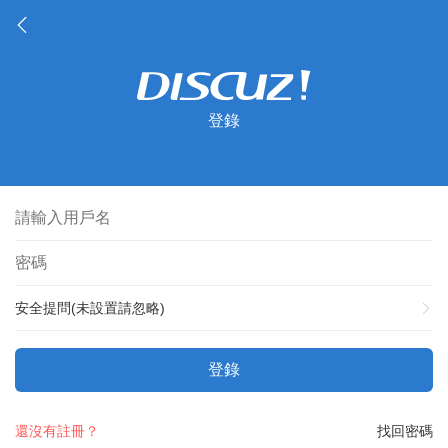
登錄
安全提問(未設置請忽略)
登錄
還沒有註冊？
找回密碼