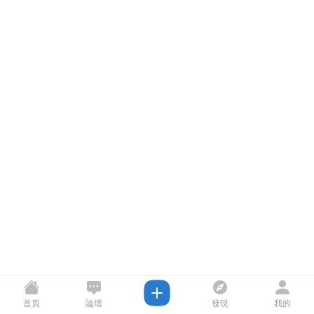
首頁
論壇
發現
我的