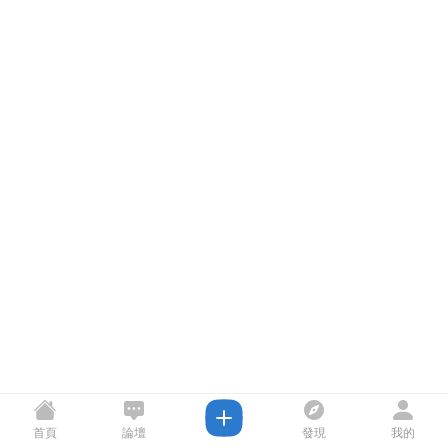
首頁
論壇
發現
我的