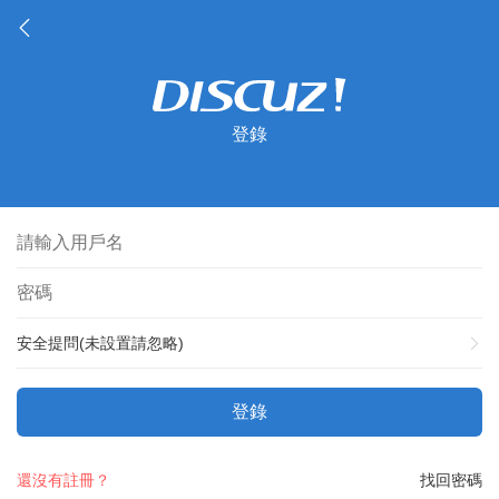
登錄
安全提問(未設置請忽略)
登錄
還沒有註冊？
找回密碼