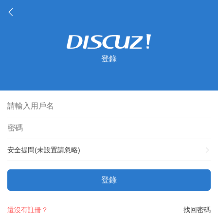
登錄
安全提問(未設置請忽略)
登錄
還沒有註冊？
找回密碼