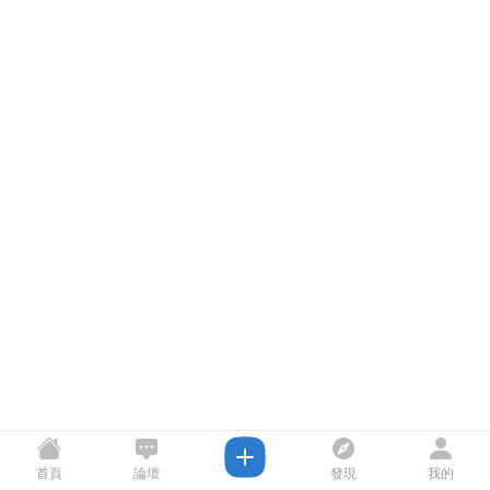
首頁
論壇
發現
我的