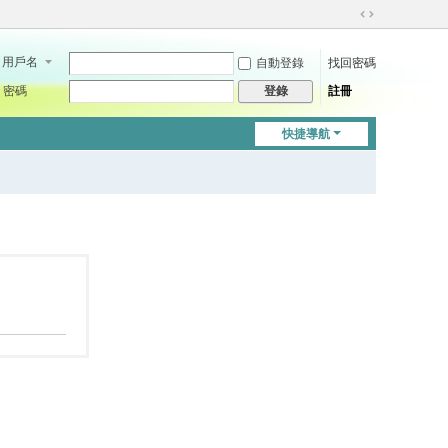
切
換
用戶名
自動登錄
找回密碼
到
寬
密碼
註冊
登錄
版
快捷導航