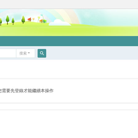
搜索
搜
索
您需要先登錄才能繼續本操作