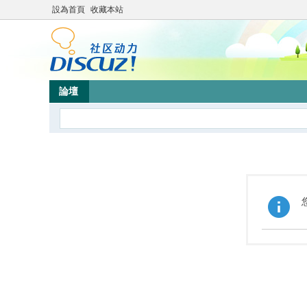
設為首頁
收藏本站
論壇