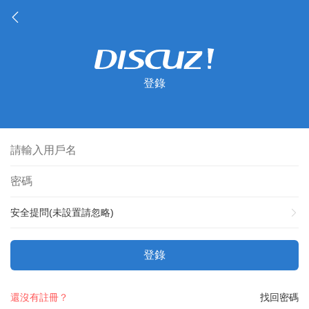
登錄
安全提問(未設置請忽略)
登錄
還沒有註冊？
找回密碼