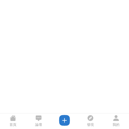
首頁
論壇
發現
我的