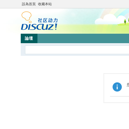
設為首頁
收藏本站
論壇