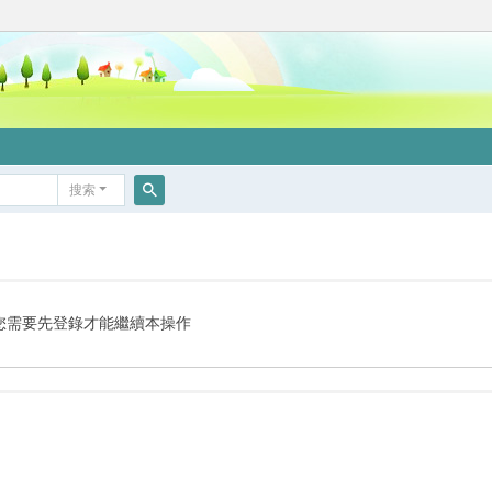
搜索
搜
索
您需要先登錄才能繼續本操作