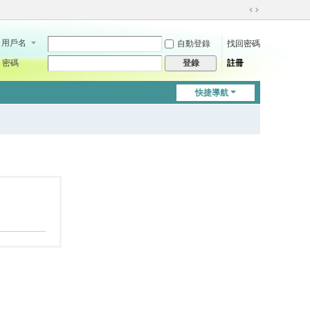
切
換
用戶名
自動登錄
找回密碼
到
寬
密碼
註冊
登錄
版
快捷導航