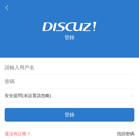
登錄
安全提問(未設置請忽略)
登錄
還沒有註冊？
找回密碼