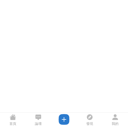
首頁
論壇
發現
我的