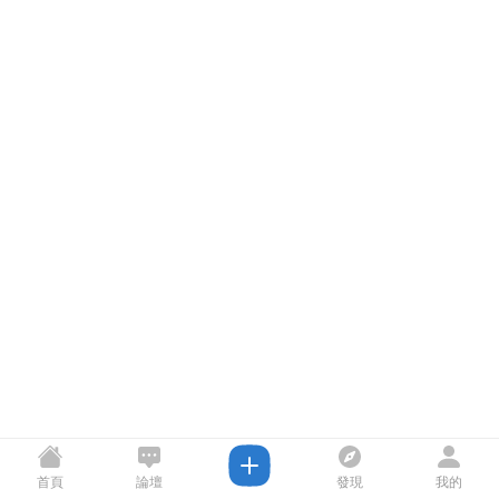
首頁
論壇
發現
我的