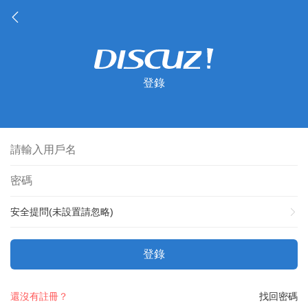
登錄
安全提問(未設置請忽略)
登錄
還沒有註冊？
找回密碼