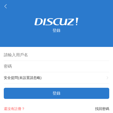
登錄
安全提問(未設置請忽略)
登錄
還沒有註冊？
找回密碼