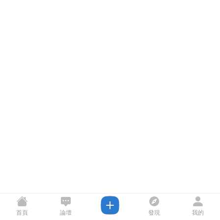
首頁
論壇
發現
我的